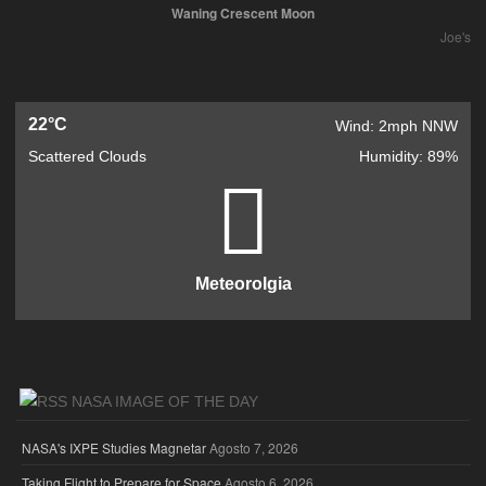
Waning Crescent Moon
Joe's
22°C
Wind: 2mph NNW
Scattered Clouds
Humidity: 89%
Meteorolgia
NASA IMAGE OF THE DAY
NASA's IXPE Studies Magnetar
Agosto 7, 2026
Taking Flight to Prepare for Space
Agosto 6, 2026