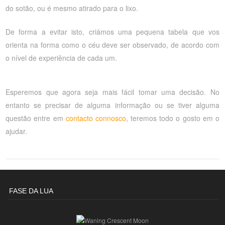
do sotão, ou é mesmo atirado para o lixo.
De forma a evitar isto, criámos uma pequena tabela que vos
orienta na forma como o céu deve ser observado, de acordo com
o nível de experiência de cada um.
Esperemos que agora seja mais fácil tomar uma decisão. No
entanto se precisar de alguma informação ou se tiver alguma
questão entre em
contacto connosco
, teremos todo o gosto em o
ajudar.
FASE DA LUA