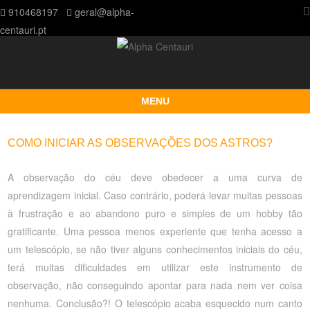
910468197
geral@alpha-
centauri.pt
MENU
Skip to content
COMO INICIAR AS OBSERVAÇÕES DOS ASTROS?
A observação do céu deve obedecer a uma curva de
aprendizagem inicial. Caso contrário, poderá levar muitas pessoas
à frustração e ao abandono puro e simples de um hobby tão
gratificante. Uma pessoa menos experiente que tenha acesso a
um telescópio, se não tiver alguns conhecimentos iniciais do céu,
terá muitas dificuldades em utilizar este instrumento de
observação, não conseguindo apontar para nada nem ver coisa
nenhuma. Conclusão?! O telescópio acaba esquecido num canto