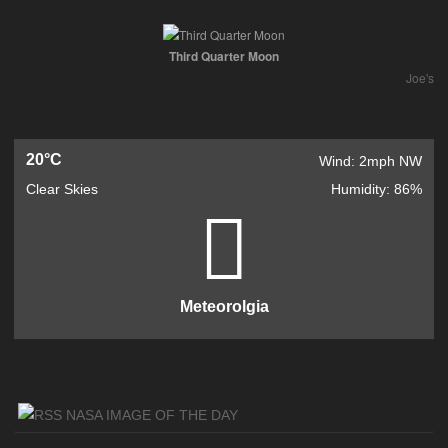
Third Quarter Moon
Joe's
20°C
Wind: 2mph NW
Clear Skies
Humidity: 86%
Meteorolgia
NASA IMAGE OF THE DAY