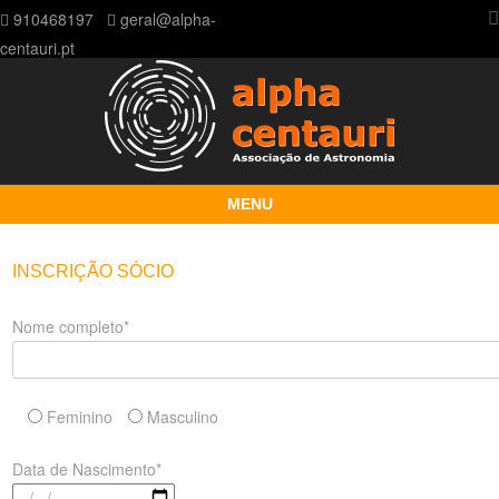
910468197
geral@alpha-
centauri.pt
MENU
Skip to content
INSCRIÇÃO SÓCIO
Nome completo*
Feminino
Masculino
Data de Nascimento*