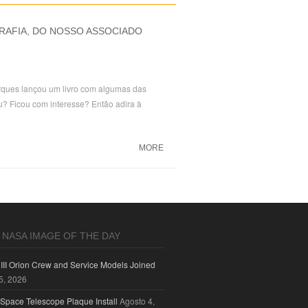
RAFIA, DO NOSSO ASSOCIADO
ques lançou um livro com algumas das
ou? Ficou com interesse? Então adira à
MORE
NASA IMAGE OF THE DAY
 III Orion Crew and Service Models Joined
5, 2026
pace Telescope Plaque Install
Agosto 4,