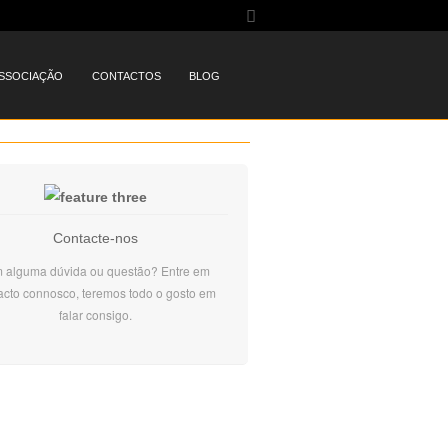
SSOCIAÇÃO
CONTACTOS
BLOG
Contacte-nos
 alguma dúvida ou questão? Entre em
acto connosco, teremos todo o gosto em
falar consigo.