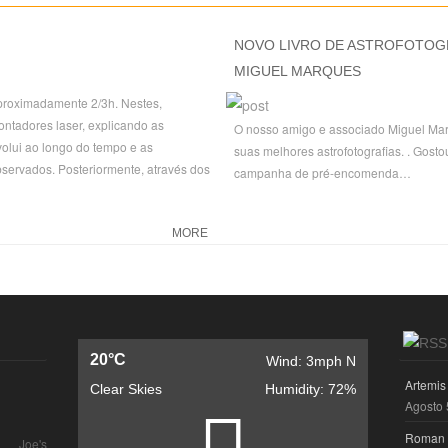
NOVO LIVRO DE ASTROFOTOG
MIGUEL MARQUES
roximadamente 2/3h. Nestes,
ntadores laser, explicando as
O nosso amigo e associado Miguel Mar
olui ao longo do tempo e as
suas melhores astrofotografias. . Gost
bservados. Posteriormente, através dos
campanha de pré-encomenda…
MORE
20°C
Wind: 3mph N
Artemis
Clear Skies
Humidity: 72%
Agosto 
Roman S
Joe's