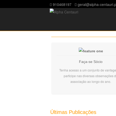
910468197
geral@alpha-centauri.p
Faça-se Sócio
Tenha acesso a um conjunto de vantag
participe nas diversas observações 
associação ao longo do ano.
Últimas Publicações