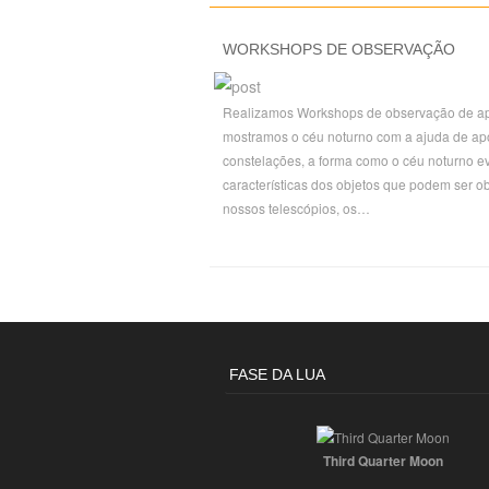
WORKSHOPS DE OBSERVAÇÃO
Realizamos Workshops de observação de ap
mostramos o céu noturno com a ajuda de apo
constelações, a forma como o céu noturno ev
características dos objetos que podem ser o
nossos telescópios, os…
FASE DA LUA
Third Quarter Moon