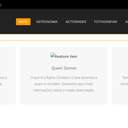
t
Menu
SKIP TO CONTENT
INÍCIO
ASTRONOMIA
ACTIVIDADES
FOTOGRAFIAS
A
Quem Somos
ens e
O que é a Alpha Centauri, o que fazemos e
Tem
da
quem a constitui. Descubra aqui mais
cont
informações sobre a nossa associação.