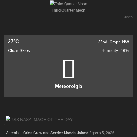
Third Quarter Moon
Joe's
27°C
Wind: 6mph NW
Clear Skies
Humidity: 46%
Meteorolgia
NASA IMAGE OF THE DAY
Artemis III Orion Crew and Service Models Joined
Agosto 5, 2026