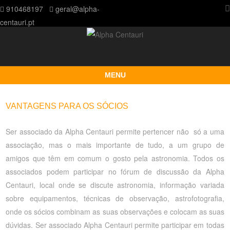
910468197
geral@alpha-
centauri.pt
MENU
Skip to content
VANTAGENS PARA OS SÓCIOS
Ser associado da Alpha Centauri permite pertencer não só a uma
associação, mas o mais importante de tudo, a um grupo de
amigos que têm em comum o gosto pela astronomia. Todos os
associados podem participar no fórum de discussão da Alpha
Centauri, local onde se discute astronomia, informação variada
sobre equipamentos, técnicas de observação, astrofotografia,
onde os sócios combinam as suas observações e colocam as suas
dúvidas. Ser associado Alpha Centauri permite participar em todas