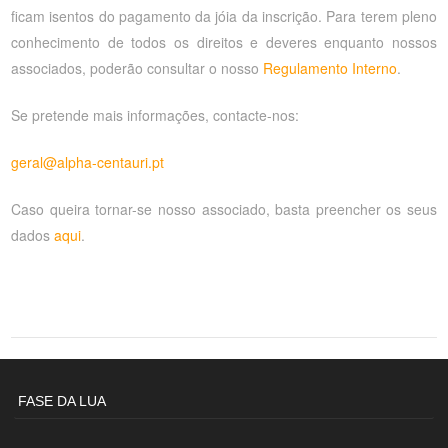
ficam isentos do pagamento da jóia da inscrição. Para terem pleno
conhecimento de todos os direitos e deveres enquanto nossos
associados, poderão consultar o nosso
Regulamento Interno
.
Se pretende mais informações, contacte-nos:
geral@alpha-centauri.pt
Caso queira tornar-se nosso associado, basta preencher os seus
dados
aqui
.
FASE DA LUA