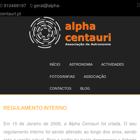
910468197
geral@alpha-
centauri.pt
Menu
SKIP TO CONTENT
INÍCIO
ASTRONOMIA
ACTIVIDADES
FOTOGRAFIAS
ASSOCIAÇÃO
CONTACTOS
BLOG
REGULAMENTO INTERNO
Em 15 de Janeiro de 2008, a Alpha Centauri foi criada. O seu
regulamento interno foi sendo alterado ao longo dos anos, sendo
esta a versão actual. Para o poder ler basta descarregar o ficheiro