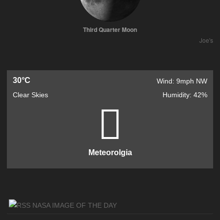
Third Quarter Moon
Joe's
30°C
Wind: 9mph NW
Clear Skies
Humidity: 42%
Meteorolgia
NASA IMAGE OF THE DAY