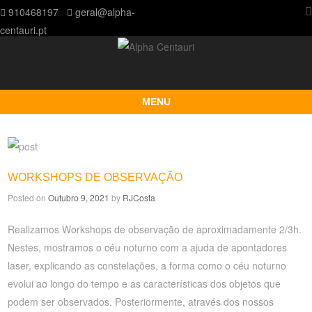
910468197
geral@alpha-
centauri.pt
MENU
Skip to content
WORKSHOPS DE OBSERVAÇÃO
Posted on
Outubro 9, 2021
by
RJCosta
Realizamos Workshops de observação de aproximadamente 2/3h.
Nestes, mostramos o céu noturno com a ajuda de apontadores
laser, explicando as constelações, a forma como o céu noturno
evolui ao longo do tempo e as características dos objetos que
podem ser observados. Posteriormente, através dos nossos