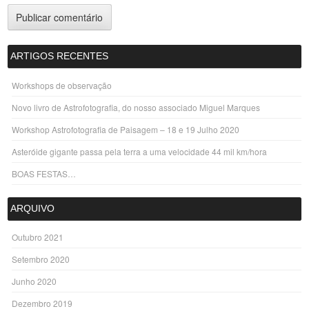
ARTIGOS RECENTES
Workshops de observação
Novo livro de Astrofotografia, do nosso associado Miguel Marques
Workshop Astrofotografia de Paisagem – 18 e 19 Julho 2020
Asteróide gigante passa pela terra a uma velocidade 44 mil km/hora
BOAS FESTAS…
ARQUIVO
Outubro 2021
Setembro 2020
Junho 2020
Dezembro 2019