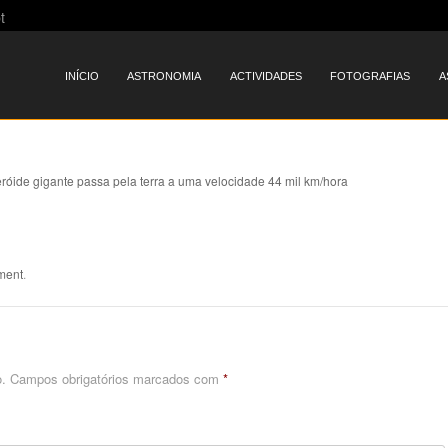
t
Menu
SKIP TO CONTENT
INÍCIO
ASTRONOMIA
ACTIVIDADES
FOTOGRAFIAS
A
eróide gigante passa pela terra a uma velocidade 44 mil km/hora
ment
.
.
Campos obrigatórios marcados com
*