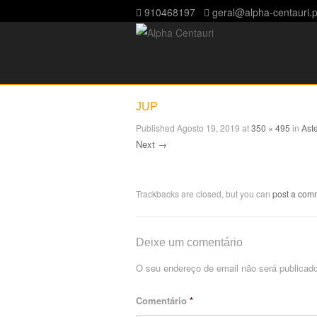
910468197
geral@alpha-centauri.p
JUP
Published
Agosto 19, 2019
at
350 × 495
in
Ast
Next →
Trackbacks are closed, but you can
post a com
Deixe um comentário
O seu endereço de email não será publicado
Comentário
*