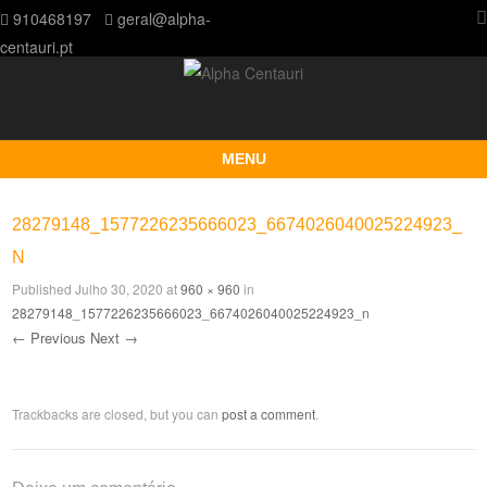
910468197
geral@alpha-
centauri.pt
MENU
Skip to content
28279148_1577226235666023_6674026040025224923_
N
Published
Julho 30, 2020
at
960 × 960
in
28279148_1577226235666023_6674026040025224923_n
← Previous
Next →
Trackbacks are closed, but you can
post a comment
.