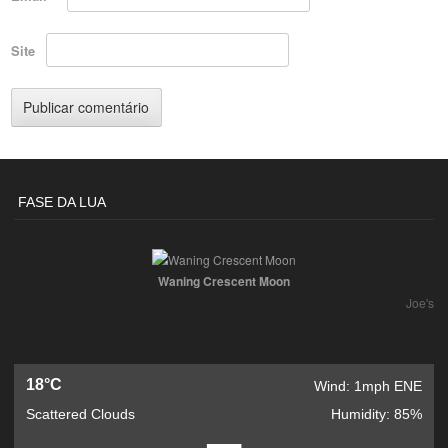
Site
FASE DA LUA
Waning Crescent Moon
Joe's
18°C
Wind: 1mph ENE
Scattered Clouds
Humidity: 85%