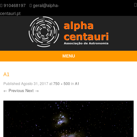
910468197
geral@alpha-
centauri.pt
MENU
Skip to content
A1
Published
Agosto 31, 2017
at
750 × 500
in
A1
← Previous
Next →