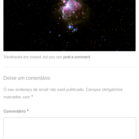
Trackbacks are closed, but you can
post a comment
.
Deixe um comentário
O seu endereço de email não será publicado.
Campos obrigatórios
marcados com
*
Comentário
*