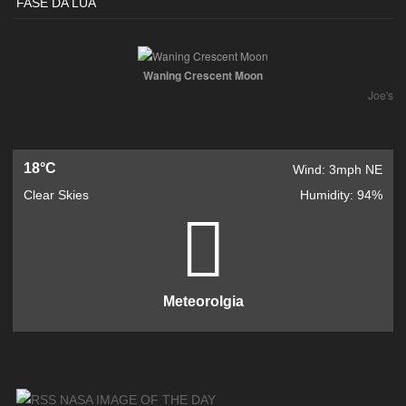
FASE DA LUA
Waning Crescent Moon
Joe's
18°C
Wind: 3mph NE
Clear Skies
Humidity: 94%
Meteorolgia
NASA IMAGE OF THE DAY