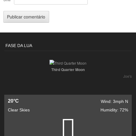
FASE DA LUA
Third Quarter Moon
Joe's
20°C
Wind: 3mph N
Clear Skies
Humidity: 72%