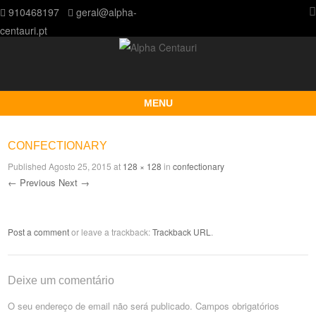
910468197
geral@alpha-
centauri.pt
MENU
Skip to content
CONFECTIONARY
Published
Agosto 25, 2015
at
128 × 128
in
confectionary
← Previous
Next →
Post a comment
or leave a trackback:
Trackback URL
.
Deixe um comentário
O seu endereço de email não será publicado.
Campos obrigatórios