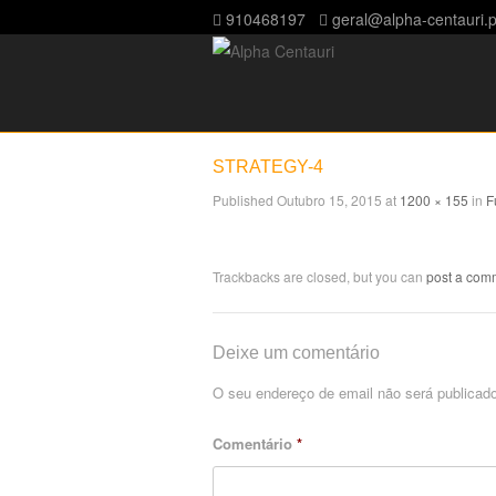
910468197
geral@alpha-centauri.p
STRATEGY-4
Published
Outubro 15, 2015
at
1200 × 155
in
F
Trackbacks are closed, but you can
post a com
Deixe um comentário
O seu endereço de email não será publicado
Comentário
*