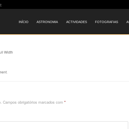
t
Menu
SKIP TO CONTENT
INÍCIO
ASTRONOMIA
ACTIVIDADES
FOTOGRAFIAS
A
ull Width
ment
.
.
Campos obrigatórios marcados com
*