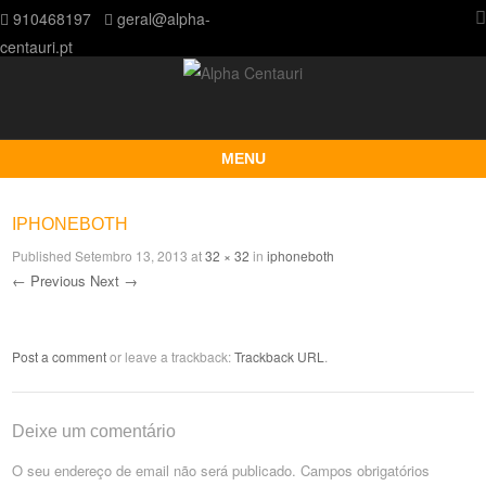
910468197
geral@alpha-
centauri.pt
MENU
Skip to content
IPHONEBOTH
Published
Setembro 13, 2013
at
32 × 32
in
iphoneboth
← Previous
Next →
Post a comment
or leave a trackback:
Trackback URL
.
Deixe um comentário
O seu endereço de email não será publicado.
Campos obrigatórios