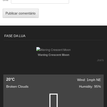
FASE DA LUA
Waning Crescent Moon
Joe's
20°C
Wind: 1mph NE
Broken Clouds
Humidity: 95%