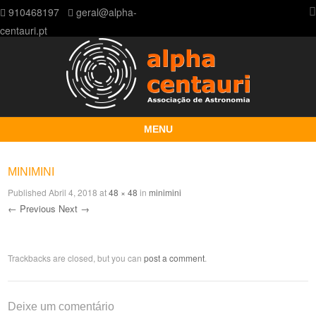
910468197
geral@alpha-
centauri.pt
MENU
Skip to content
MINIMINI
Published
Abril 4, 2018
at
48 × 48
in
minimini
← Previous
Next →
Trackbacks are closed, but you can
post a comment
.
Deixe um comentário