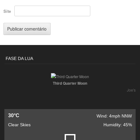
Site
FASE DA LUA
Third Quarter Moon
Joe's
30°C
Wind: 4mph NNW
Clear Skies
Humidity: 45%