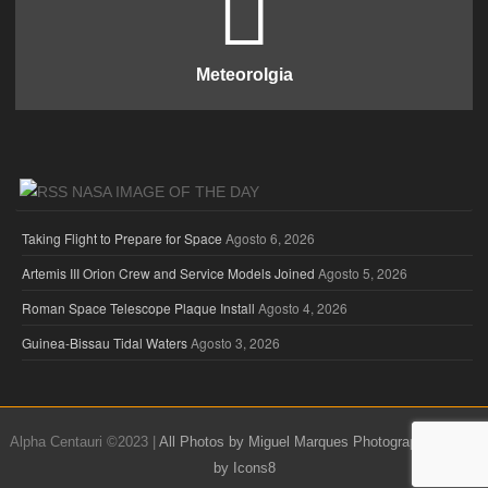
Meteorolgia
NASA IMAGE OF THE DAY
Taking Flight to Prepare for Space
Agosto 6, 2026
Artemis III Orion Crew and Service Models Joined
Agosto 5, 2026
Roman Space Telescope Plaque Install
Agosto 4, 2026
Guinea-Bissau Tidal Waters
Agosto 3, 2026
Alpha Centauri ©2023 |
All Photos by Miguel Marques Photography
|
Icons
by Icons8