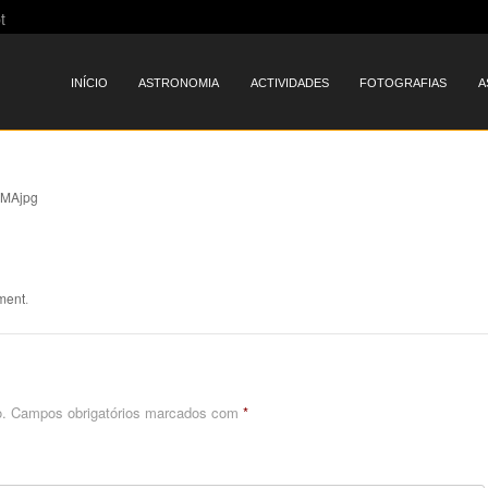
t
Menu
SKIP TO CONTENT
INÍCIO
ASTRONOMIA
ACTIVIDADES
FOTOGRAFIAS
A
MAjpg
ment
.
.
Campos obrigatórios marcados com
*