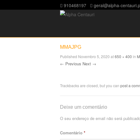
910468197
geral@alpha-centauri.p
MMAJPG
Published
Novembro 5, 2020
at
650 × 400
in
M
← Previous
Next →
Trackbacks are closed, but you can
post a com
Deixe um comentário
O seu endereço de email não será publicado
Comentário
*