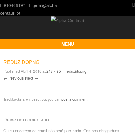
910468197
geral@alpha-
centauri.pt
MENU
Skip to content
REDUZIDOPNG
Published
Abril 4, 2018
at
247 × 95
in
reduzidopng
← Previous
Next →
Trackbacks are closed, but you can
post a comment
.
Deixe um comentário
O seu endereço de email não será publicado.
Campos obrigatórios