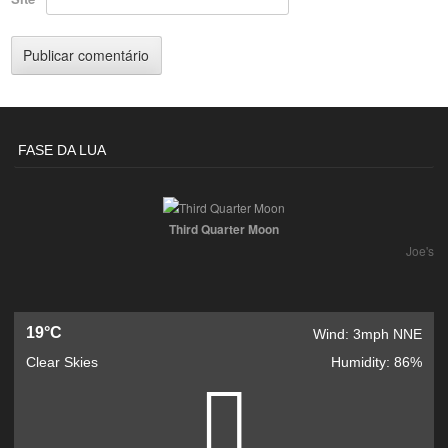
FASE DA LUA
Third Quarter Moon
Joe's
19°C
Wind: 3mph NNE
Clear Skies
Humidity: 86%