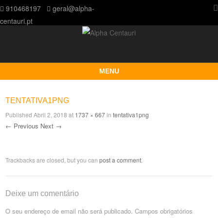
910468197
geral@alpha-
centauri.pt
MENU
Skip to content
TENTATIVA1PNG
Published
Abril 2, 2018
at
1737 × 667
in
tentativa1png
← Previous
Next →
Trackbacks are closed, but you can
post a comment
.
Deixe um comentário
O seu endereço de email não será publicado.
Campos obrigatórios