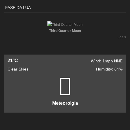
FASE DA LUA
Third Quarter Moon
Joe's
21°C
Wind: 1mph NNE
Clear Skies
Humidity: 84%
Meteorolgia