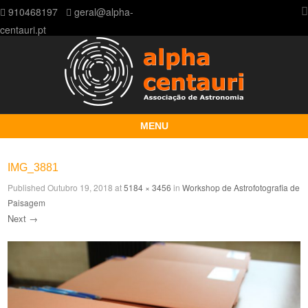
910468197
geral@alpha-
centauri.pt
MENU
Skip to content
IMG_3881
Published
Outubro 19, 2018
at
5184 × 3456
in
Workshop de Astrofotografia de
Paisagem
Next →